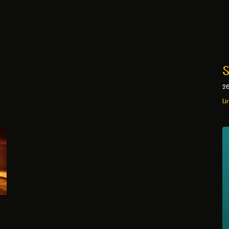
S
2
Li