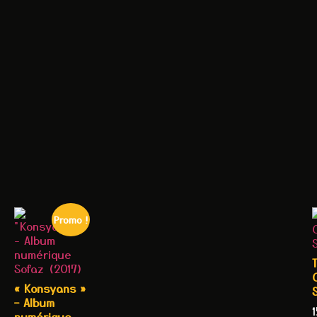
Promo !
O
« Konsyans »
– Album
numérique