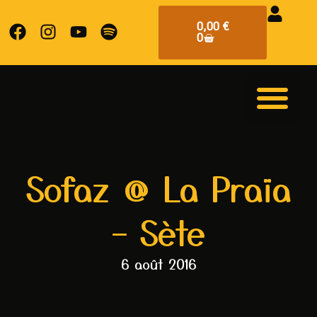
0,00
€
0
Sofaz @ La Praïa
– Sète
6 août 2016