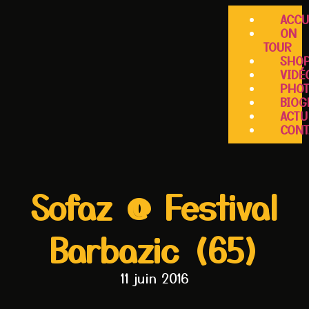
ACCU
ON
TOUR
SHO
VIDÉ
PHO
BIOG
ACTU
CONT
Sofaz @ Festival
Barbazic (65)
11 juin 2016